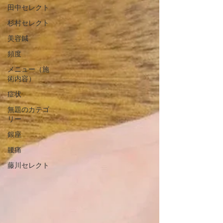
田中セレクト
杉村セレクト
美容鍼
頻度
メニュー（施
術内容）
症状
無題のカテゴ
リー
銀座
腰痛
藤川セレクト