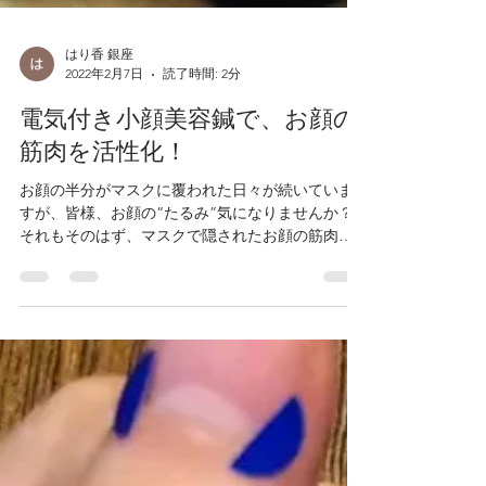
はり香 銀座
2022年2月7日
読了時間: 2分
電気付き小顔美容鍼で、お顔の
筋肉を活性化！
お顔の半分がマスクに覆われた日々が続いていま
すが、皆様、お顔の“たるみ”気になりませんか？
それもそのはず、マスクで隠されたお顔の筋肉の
活動量は、マスクをしていない時と比べて、約“半
分の活動量”になっているのだそう！ こんにちは
『銀座治療室はり香』谷です(^^)...