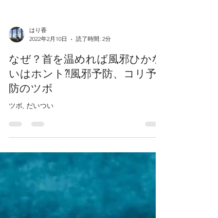
はり香
2022年2月10日
読了時間: 2分
なぜ？首を温めれば風邪ひかな
いはホント⁈風邪予防、コリ予
防のツボ
ツボ, だいつい