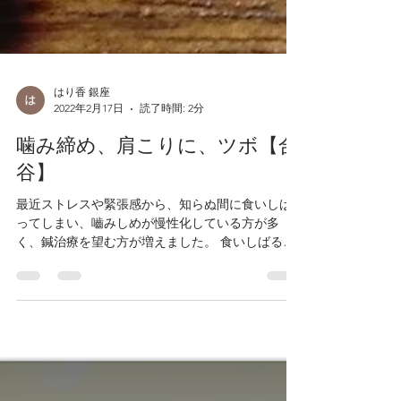
はり香 銀座
2022年2月17日
読了時間: 2分
噛み締め、肩こりに、ツボ【合
谷】
最近ストレスや緊張感から、知らぬ間に食いしば
ってしまい、嚙みしめが慢性化している方が多
く、鍼治療を望む方が増えました。 食いしばる
と、噛む時に関与する多くの部位、頭や首にまで
凝りが出やすく、負担も大きくかかるため頭痛や
肩こりの要因にもなっています。...