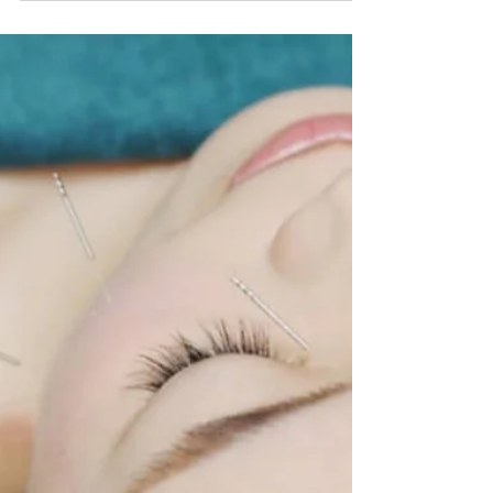
に効くおすすめツボにお灸した
結果
日常生活で体の不調を感じた時 皆さんはどのよう
に過ごされていますか？ こんにちは！銀座治療室
はり香、谷です(^ ^) 今回は生理痛や腰痛、更年期
症状におすすめの八髎穴(はちりょうけつ)をご紹介
します！ 八髎穴（はちりょうけつ）は仙骨という
骨の上、お猿さんのしっぽの上あたりに...