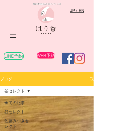
銀座はり香
Harika
​ 鍼灸,美容鍼,マタニティ,産後
JP / EN
WEB予約
LINE予約
ブログ
谷セレクト
全ての記事
谷セレクト
佐藤みつきセ
レクト