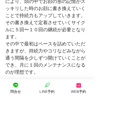
により、頭の中でお顔の形の記憶がス
ッキリした時のお顔に書き換えていく
ことで持続力もアップしていきます。
その書き換えて定着させていくサイク
ルに５回〜１０回の継続が必要となり
ます。
その中で最初はペースを詰めていただ
きますが、持続力やコリなどみながら
通う間隔を少しずつ開けていくことが
でき、月に１回のメンテナンスになる
のが理想です。
美容鍼灸はお顔だけではない！
問合せ
LINE予約
WEB予約
お顔のお悩みの多くは、お体全体の原
因にあります。
なので、足や手、頭やおなかにも鍼灸
治療をすることによりお身体のコリや
滞り、冷えなど一緒に改善していくこ