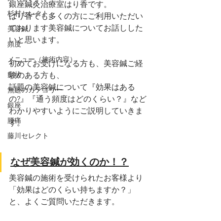
銀座鍼灸治療室はり香です。
杉村セレクト
はり香でも多くの方にご利用いただい
ております美容鍼についてお話しした
美容鍼
いと思います。
頻度
メニュー（施術内容）
初めてお受けになる方も、美容鍼ご経
症状
験のある方も、
話題の美容鍼について『効果はある
無題のカテゴリー
の?』『通う頻度はどのくらい？』など
銀座
わかりやすいようにご説明していきま
腰痛
す。
藤川セレクト
なぜ美容鍼が効くのか！？
美容鍼の施術を受けられたお客様より
「効果はどのくらい持ちますか？」
と、よくご質問いただきます。