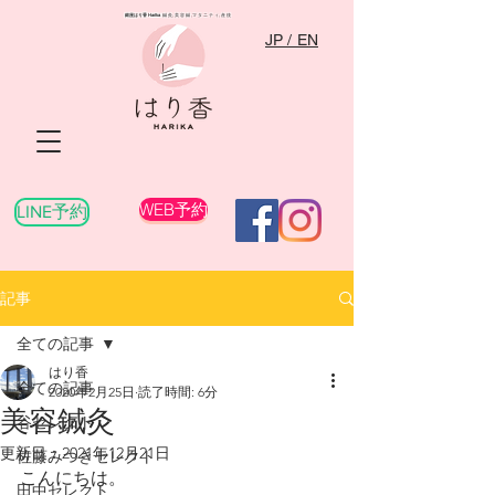
銀座はり香
Harika
​ 鍼灸,美容鍼,マタニティ,産後
JP / EN
WEB予約
LINE予約
記事
全ての記事
はり香
全ての記事
2020年2月25日
読了時間: 6分
美容鍼灸
谷セレクト
更新日：
2021年12月21日
佐藤みつきセレクト
こんにちは。
田中セレクト