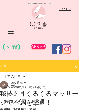
銀座はり香
Harika
​ 鍼灸,美容鍼,マタニティ,産後
JP / EN
WEB予約
LINE予約
記事
全ての記事
はり香 銀座
全ての記事
2022年3月3日
読了時間: 2分
秘技！耳くるくるマッサー
谷セレクト
ジで不調を撃退！
佐藤みつきセレクト
田中セレクト
更新日：
2022年3月23日