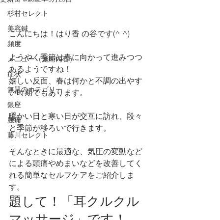
杉村セレクト
美容鍼
こんにちは！はり香 の谷です(^ ^)
頻度
ようやく季節は春に向かって進みつつ
メニュー（施術内容）
あるようですね！
症状
嬉しい反面、春は何かと不調の出やす
無題のカテゴリー
い時期でもあります。
銀座
暖かい日と寒い日が交互に訪れ、段々
腰痛
と季節が移ろいで行きます。
藤川セレクト
そんなときに最適な、気圧の変動など
による頭痛やめまいなどを改善してく
れる簡単なセルフケアをご紹介しま
す。
題して！「耳クルクル
マッサージ」です！