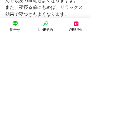
んで頭皮の血流もよくなりますよ。
また、夜寝る前にもめば、リラックス
効果で寝つきもよくなります。
問合せ
LINE予約
WEB予約
大事なことは、毎日、耳に触ること
で、自分の体と向き合うことかもしれ
ません。
毎日、耳に触っていると、耳がいつも
より硬い・軟らかいなどの変化に気づ
くようになります。
セルフケアで自分の身体を知ること
が、本当の健康と美しさへの第一歩に
なると思います(^^)
杉村セレクト