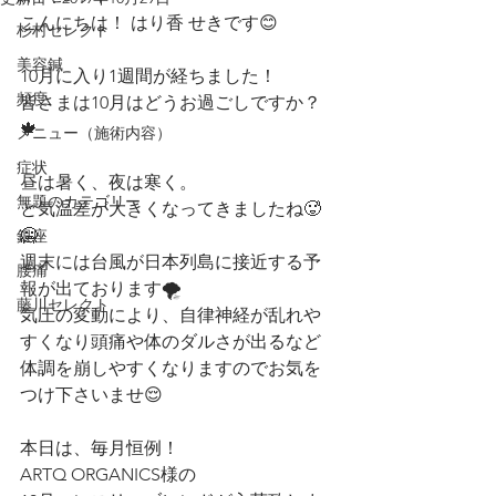
こんにちは！ はり香 せきです😊
杉村セレクト
美容鍼
10月に入り1週間が経ちました！
頻度
皆さまは10月はどうお過ごしですか？
🍁
メニュー（施術内容）
症状
昼は暑く、夜は寒く。
無題のカテゴリー
と気温差が大きくなってきましたね🥵
🥶
銀座
週末には台風が日本列島に接近する予
腰痛
報が出ております🌪
藤川セレクト
気圧の変動により、自律神経が乱れや
すくなり頭痛や体のダルさが出るなど
体調を崩しやすくなりますのでお気を
つけ下さいませ😌
本日は、毎月恒例！
ARTQ ORGANICS様の