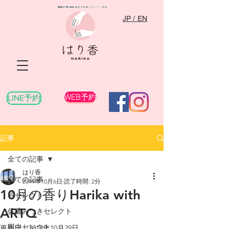
銀座はり香
Harika
​ 鍼灸,美容鍼,マタニティ,産後
JP / EN
WEB予約
LINE予約
記事
全ての記事
はり香
全ての記事
2019年10月6日
読了時間: 2分
10月の香りHarika with
谷セレクト
ARTQ
佐藤みつきセレクト
田中セレクト
更新日：
2019年10月29日