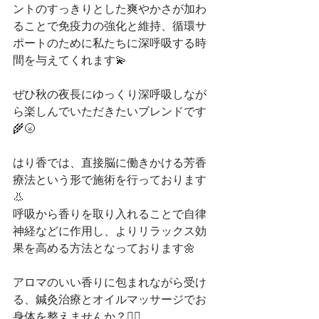
ントのすっきりとした爽やかさが加わ
ることで免疫力の強化と維持、循環サ
ポートのために私たちに深呼吸する時
間を与えてくれます💫
ぜひ秋の夜長にゆっくり深呼吸しなが
ら楽しんでいただきたいブレンドです
🌾🌝
はり香では、直接脳に働きかける芳香
療法という形で施術を行っております
👃
呼吸から香りを取り入れることで自律
神経などに作用し、よりリラックス効
果を高める方法となっております🌼
アロマのいい香りに包まれながら受け
る、鍼灸治療とオイルマッサージでお
身体を整えませんか？💆‍♀️