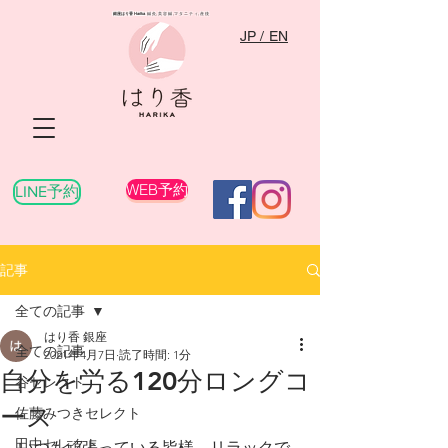
銀座はり香
Harika
​ 鍼灸,美容鍼,マタニティ,産後
JP / EN
WEB予約
LINE予約
記事
全ての記事
はり香 銀座
全ての記事
2021年4月7日
読了時間: 1分
自分を労る120分ロングコ
谷セレクト
ース
佐藤みつきセレクト
田中セレクト
いつも頑張っている皆様、リラックで