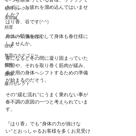
きずに、お疲れを溜め込んではいませ
杉村セレクト
んか？
美容鍼
はり香、谷です(^^)
頻度
身体の緊張をほぐして身体も春仕様に
メニュー（施術内容）
しませんか。
症状
無題のカテゴリー
春になると冬の間に凝り固まっていた
銀座
関節や、それを取り巻く筋肉が緩み、
春使用の身体へシフトするための準備
腰痛
が始まるのだそう。
藤川セレクト
その“緩む流れ”にうまく乗れない事が
春不調の原因の一つと考えられていま
す。
『はり香』でも“身体の力が抜けな
い”とおっしゃるお客様を多くお見受け