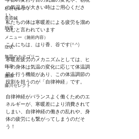
の気温差が大きい時はご用心くださ
杉村セレクト
い。
美容鍼
私たちの体は寒暖差による疲労を溜め
頻度
込むと言われています
メニュー（施術内容）
こんにちは、はり香、谷です(^^)
症状
無題のカテゴリー
寒暖差疲労のメカニズムとしては、ヒ
銀座
トの身体は気温の変化に応じて体温調
節を行う機能があり、この体温調節の
腰痛
役割を担うのが「自律神経」です。
藤川セレクト
自律神経がバランスよく働くためのエ
ネルギーが、寒暖差により消費されて
しまい、自律神経の働きの乱れや、身
体の疲労にも繋がってしまうのだそ
う！