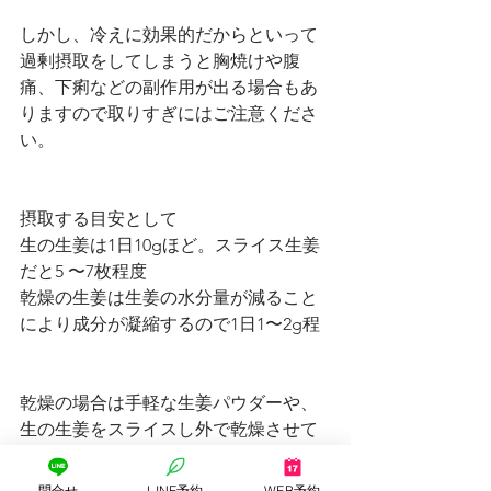
しかし、冷えに効果的だからといって
過剰摂取をしてしまうと胸焼けや腹
痛、下痢などの副作用が出る場合もあ
りますので取りすぎにはご注意くださ
い。
摂取する目安として
生の生姜は1日10gほど。スライス生姜
だと5 〜7枚程度
乾燥の生姜は生姜の水分量が減ること
により成分が凝縮するので1日1〜2g程
乾燥の場合は手軽な生姜パウダーや、
生の生姜をスライスし外で乾燥させて
あげるだけでできます。お料理に混ぜ
たりココアやお湯に溶かして飲むのも
問合せ
LINE予約
WEB予約