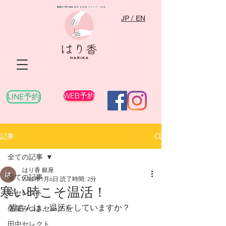
銀座はり香
Harika
​ 鍼灸,美容鍼,マタニティ,産後
JP / EN
WEB予約
LINE予約
記事
全ての記事
はり香 銀座
全ての記事
2022年1月6日
読了時間: 2分
寒い時こそ温活！
谷セレクト
皆さんは、温活をしていますか？
佐藤みつきセレクト
田中セレクト