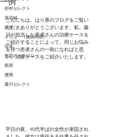
一例
杉村セレクト
美容鍼
こんにちは。はり香のブログをご覧い
頻度
ただきありがとうございます。私、藤
川が担当した患者さんの治療ケースを
メニュー（施術内容）
ご紹介することによって、同じお悩み
症状
を持つ患者さんの一助になればと思
無題のカテゴリー
い、治療ケースをご紹介いたします。
銀座
腰痛
藤川セレクト
平日の夜、40代半ばの女性が来院され
ました。彼女は責任ある仕事を任され