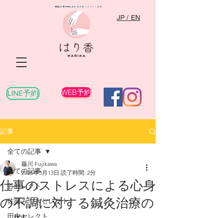
銀座はり香
Harika
​ 鍼灸,美容鍼,マタニティ,産後
JP / EN
WEB予約
LINE予約
記事
全ての記事
藤川 Fujikawa
全ての記事
2025年3月13日
読了時間: 2分
仕事のストレスによる心身
谷セレクト
の不調に対する鍼灸治療の
佐藤みつきセレクト
田中セレクト