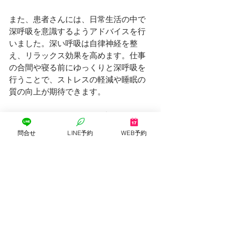
また、患者さんには、日常生活の中で
深呼吸を意識するようアドバイスを行
いました。深い呼吸は自律神経を整
え、リラックス効果を高めます。仕事
の合間や寝る前にゆっくりと深呼吸を
行うことで、ストレスの軽減や睡眠の
質の向上が期待できます。
今後も、ストレスによる不調に悩む
方々に対し、心身の調和を取り戻すた
問合せ
LINE予約
WEB予約
めのサポートを続けてまいります。
すべて表示
最新記事