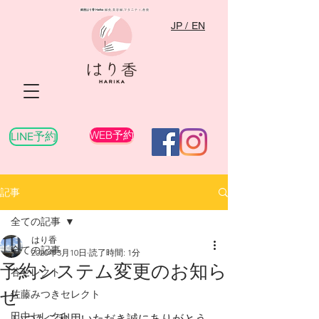
銀座はり香
Harika
​ 鍼灸,美容鍼,マタニティ,産後
JP / EN
WEB予約
LINE予約
記事
全ての記事
はり香
全ての記事
2020年3月10日
読了時間: 1分
予約システム変更のお知ら
谷セレクト
せ
佐藤みつきセレクト
田中セレクト
いつもご利用いただき誠にありがとう