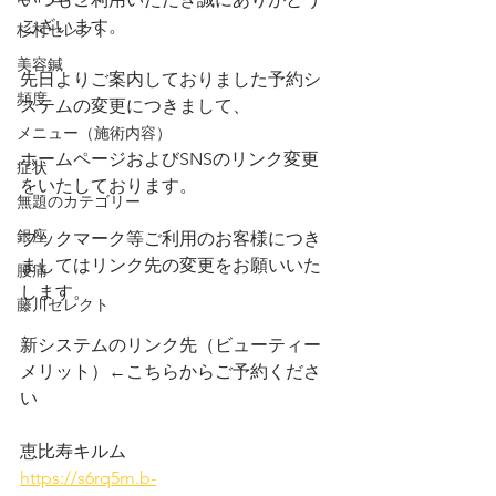
ございます。
杉村セレクト
美容鍼
先日よりご案内しておりました予約シ
頻度
ステムの変更につきまして、
メニュー（施術内容）
ホームページおよびSNSのリンク変更
症状
をいたしております。
無題のカテゴリー
銀座
ブックマーク等ご利用のお客様につき
ましてはリンク先の変更をお願いいた
腰痛
します。
藤川セレクト
新システムのリンク先（ビューティー
メリット）←こちらからご予約くださ
い
恵比寿キルム
https://s6rq5m.b-