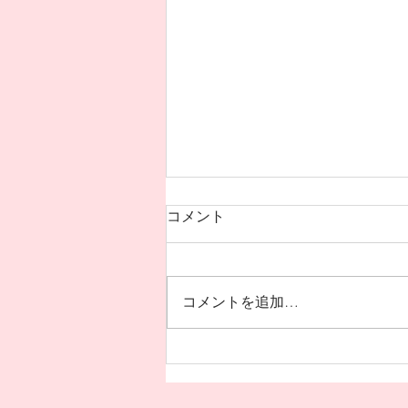
【お知らせ】プライバシーポ
コメント
リシー改定および、より良い
施術に向けたAIの安全な活用
この度、お客様により安心して当
について
院のサービスをご利用いただくた
コメントを追加…
め、プライバシーポリシーを改定
いたしました。昨今話題のAI（人
工知能）の活用と、お客様の大切
な個人情報の保護について、当院
の取り組みをお知らせいたしま