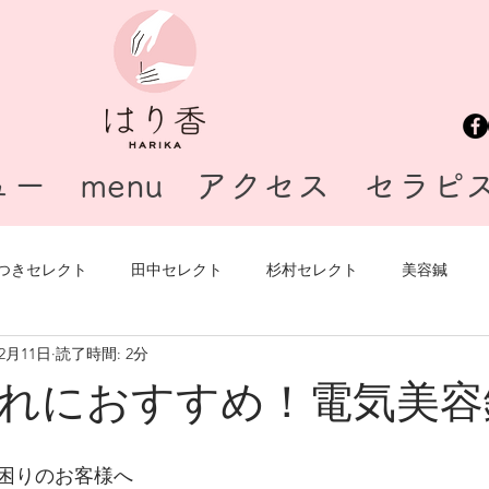
ュー
menu
アクセス
セラピ
つきセレクト
田中セレクト
杉村セレクト
美容鍼
年2月11日
読了時間: 2分
無題のカテゴリー
銀座
腰痛
藤川セレクト
れにおすすめ！電気美容
困りのお客様へ