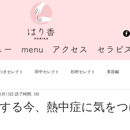
ュー
menu
アクセス
セラピ
つきセレクト
田中セレクト
杉村セレクト
美容鍼
年6月13日
読了時間: 3分
無題のカテゴリー
銀座
腰痛
藤川セレクト
する今、熱中症に気をつ