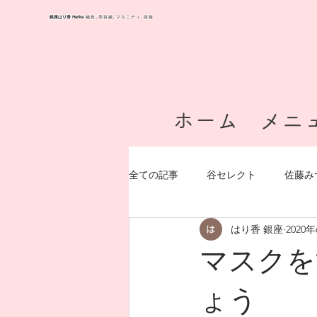
Harika
銀座はり香
​ 鍼灸,美容鍼,マタニティ,産後
ホーム
メニ
全ての記事
谷セレクト
佐藤み
はり香 銀座
2020
メニュー（施術内容）
症状
マスクを
ょう