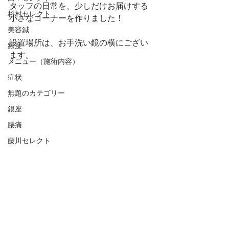
タッフの日常を、少しだけお届けする
杉村セレクト
小さなコーナーを作りました！
美容鍼
設置場所は、お手洗い鏡の横にござい
頻度
ます。
メニュー（施術内容）
症状
無題のカテゴリー
銀座
腰痛
藤川セレクト