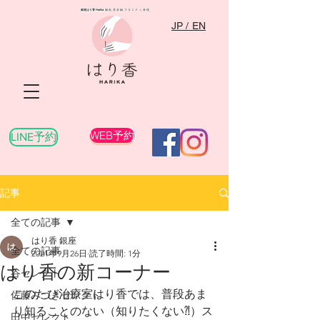
銀座はり香
Harika
​ 鍼灸,美容鍼,マタニティ,産後
JP / EN
WEB予約
LINE予約
記事
全ての記事
はり香 銀座
全ての記事
2021年9月26日
読了時間: 1分
はり香の新コーナー
谷セレクト
このたび治療室はり香では、普段あま
佐藤みつきセレクト
り知ることのない（知りたくない⁈）ス
田中セレクト